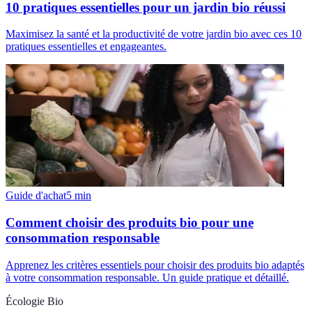
10 pratiques essentielles pour un jardin bio réussi
Maximisez la santé et la productivité de votre jardin bio avec ces 10
pratiques essentielles et engageantes.
Guide d'achat
5
min
Comment choisir des produits bio pour une
consommation responsable
Apprenez les critères essentiels pour choisir des produits bio adaptés
à votre consommation responsable. Un guide pratique et détaillé.
Écologie Bio