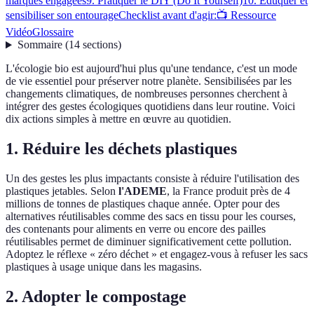
marques engagées
9. Pratiquer le DIY (Do It Yourself)
10. Éduquer et
sensibiliser son entourage
Checklist avant d'agir:
📺 Ressource
Vidéo
Glossaire
Sommaire
(
14
sections
)
L'écologie bio est aujourd'hui plus qu'une tendance, c'est un mode
de vie essentiel pour préserver notre planète. Sensibilisées par les
changements climatiques, de nombreuses personnes cherchent à
intégrer des gestes écologiques quotidiens dans leur routine. Voici
dix actions simples à mettre en œuvre au quotidien.
1. Réduire les déchets plastiques
Un des gestes les plus impactants consiste à réduire l'utilisation des
plastiques jetables. Selon
l'ADEME
, la France produit près de 4
millions de tonnes de plastiques chaque année. Opter pour des
alternatives réutilisables comme des sacs en tissu pour les courses,
des contenants pour aliments en verre ou encore des pailles
réutilisables permet de diminuer significativement cette pollution.
Adoptez le réflexe « zéro déchet » et engagez-vous à refuser les sacs
plastiques à usage unique dans les magasins.
2. Adopter le compostage