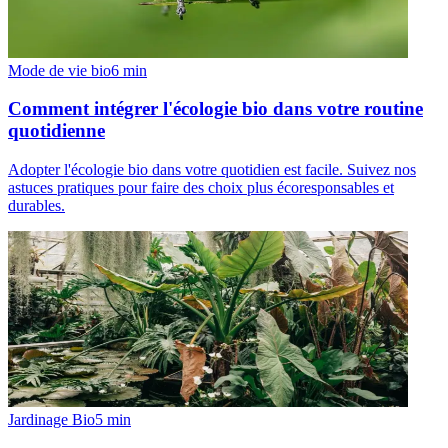
Mode de vie bio
6
min
Comment intégrer l'écologie bio dans votre routine
quotidienne
Adopter l'écologie bio dans votre quotidien est facile. Suivez nos
astuces pratiques pour faire des choix plus écoresponsables et
durables.
Jardinage Bio
5
min