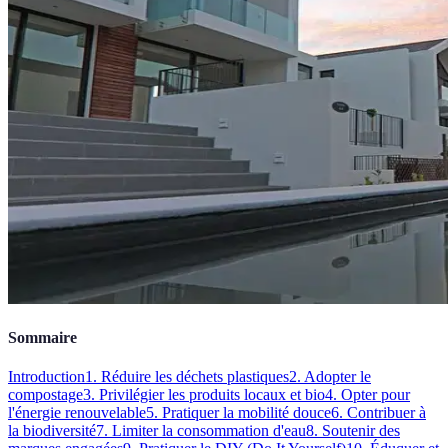
Sommaire
Introduction
1. Réduire les déchets plastiques
2. Adopter le
compostage
3. Privilégier les produits locaux et bio
4. Opter pour
l'énergie renouvelable
5. Pratiquer la mobilité douce
6. Contribuer à
la biodiversité
7. Limiter la consommation d'eau
8. Soutenir des