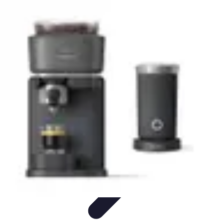
Écologie Bio
Alimentation Bio
Consommation responsable
Biodiversité
Jardinage
Bio
Santé et Environnement
Écologie Bio