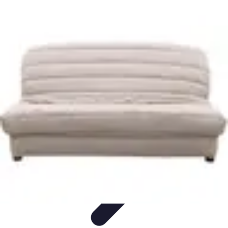
Écologie Bio
Alimentation Bio
Consommation responsable
Biodiversité
Jardinage
Bio
Santé et Environnement
Écologie Bio