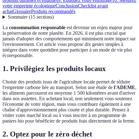
produits durables et éthiques
9. Éduquez votre entourage
10. Mesurez
votre empreinte écologique
Conclusion
Checklist avant
achat
Glossaire
Produits recommandés
Sommaire
(
15
sections
)
La
consommation responsable
est devenue un enjeu majeur pour
la préservation de notre planète. En 2026, il est plus crucial que
jamais d'adopter des comportements qui minimisent notre impact sur
l'environnement. Cet article vous propose dix gestes simples à
intégrer dans votre quotidien pour participer à un mode de vie plus
écoresponsable.
1. Privilégiez les produits locaux
Choisir des produits issus de l'agriculture locale permet de réduire
l'empreinte carbone liée au transport. Selon une étude de
l'ADEME
,
les aliments parcourent en moyenne 1 500 kilomètres avant d'arriver
dans nos assiettes. En achetant local, non seulement vous soutenez
l'économie de votre région, mais vous contribuez également à une
chaîne d'approvisionnement plus courte et plus durable. Pensez à
visiter votre marché local ou à vous inscrire à un programme de
paniers bio pour bénéficier de produits frais directement de la ferme.
2. Optez pour le zéro déchet