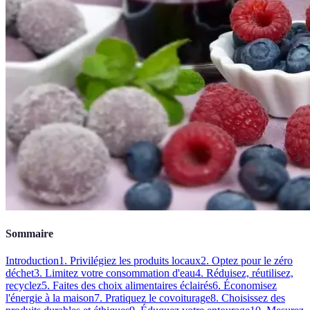
Sommaire
Introduction
1. Privilégiez les produits locaux
2. Optez pour le zéro
déchet
3. Limitez votre consommation d'eau
4. Réduisez, réutilisez,
recyclez
5. Faites des choix alimentaires éclairés
6. Économisez
l'énergie à la maison
7. Pratiquez le covoiturage
8. Choisissez des