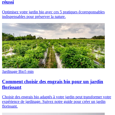
réussi
Optimisez votre jardin bio avec ces 5 pratiques écoresponsables
indispensables pour préserver la nature.
Jardinage Bio
5
min
Comment choisir des engrais bio pour un jardin
florissant
Choisir des engrais bio adaptés à votre jardin peut transformer votre
expérience de jardinage. Suivez notre guide pour créer un jardin
florissant.