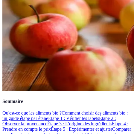
Sommaire
Qu'est-ce que les aliments bio ?
Comment choisir des aliments bio :
un guide étape par étape
Étape 1 : Vérifier les labels
Étape 2 :
Observer la provenance
Étape 3 : L'origine des ingrédients
Étape 4 :
Prendre en compte le prix
Étape 5 : Expérimenter et ajuster
Comparer