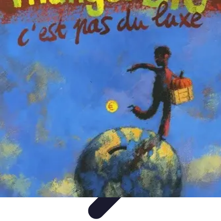
Écologie Bio
Alimentation Bio
Consommation responsable
Biodiversité
Jardinage
Bio
Santé et Environnement
Écologie Bio