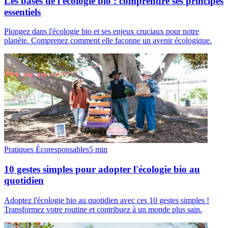
Les bases de l'écologie bio : comprendre ses principes
essentiels
Plongez dans l'écologie bio et ses enjeux cruciaux pour notre
planète. Comprenez comment elle façonne un avenir écologique.
Pratiques Écoresponsables
5
min
10 gestes simples pour adopter l'écologie bio au
quotidien
Adoptez l'écologie bio au quotidien avec ces 10 gestes simples !
Transformez votre routine et contribuez à un monde plus sain.