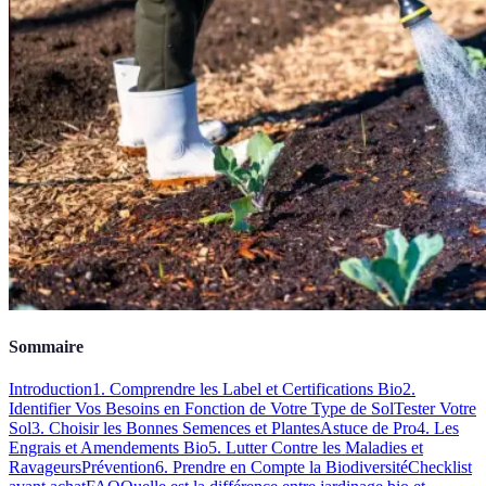
Sommaire
Introduction
1. Comprendre les Label et Certifications Bio
2.
Identifier Vos Besoins en Fonction de Votre Type de Sol
Tester Votre
Sol
3. Choisir les Bonnes Semences et Plantes
Astuce de Pro
4. Les
Engrais et Amendements Bio
5. Lutter Contre les Maladies et
Ravageurs
Prévention
6. Prendre en Compte la Biodiversité
Checklist