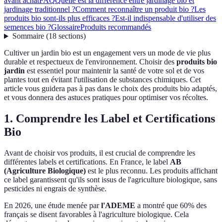
avant achat
FAQ
Quelle est la différence entre jardinage bio et
jardinage traditionnel ?
Comment reconnaître un produit bio ?
Les
produits bio sont-ils plus efficaces ?
Est-il indispensable d'utiliser des
semences bio ?
Glossaire
Produits recommandés
Sommaire
(
18
sections
)
Cultiver un jardin bio est un engagement vers un mode de vie plus
durable et respectueux de l'environnement. Choisir des
produits bio
jardin
est essentiel pour maintenir la santé de votre sol et de vos
plantes tout en évitant l'utilisation de substances chimiques. Cet
article vous guidera pas à pas dans le choix des produits bio adaptés,
et vous donnera des astuces pratiques pour optimiser vos récoltes.
1. Comprendre les Label et Certifications
Bio
Avant de choisir vos produits, il est crucial de comprendre les
différentes labels et certifications. En France, le label
AB
(Agriculture Biologique)
est le plus reconnu. Les produits affichant
ce label garantissent qu'ils sont issus de l'agriculture biologique, sans
pesticides ni engrais de synthèse.
En 2026, une étude menée par
l'ADEME
a montré que 60% des
français se disent favorables à l'agriculture biologique. Cela