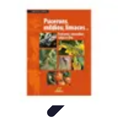
Écologie Bio
Alimentation Bio
Consommation responsable
Biodiversité
Jardinage
Bio
Santé et Environnement
Écologie Bio