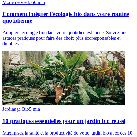
Mode de vie bio
6
min
Comment intégrer l'écologie bio dans votre routine
quotidienne
Adopter l'écologie bio dans votre quotidien est facile. Suivez nos
astuces pratiques pour faire des choix plus écoresponsables et
durables.
Jardinage Bio
5
min
10 pratiques essentielles pour un jardin bio réussi
Maximisez la santé et la productivité de votre jardin bio avec ces 10