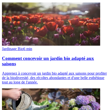
Jardinage Bio
6
min
Comment concevoir un jardin bio adapté aux
saisons
Apprenez à concevoir un jardin bio adapté aux saisons pour profiter
de la biodiversité, des récoltes abondantes et d'une belle esthétique
tout au long de l'année.