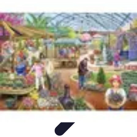
Écologie Bio
Alimentation Bio
Consommation responsable
Biodiversité
Jardinage
Bio
Santé et Environnement
Écologie Bio