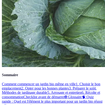
Sommaire
Comment commencer un jardin bio même en ville
1. Choisir le bon
emplacement
2. Opter pour les bonnes plantes
3. Préparer le sol
4.
Méthodes de jardinage durable
5. Arrosage et entretien
6. Récolte et
consommation
Checklist avant de démarrer
🌐 Glossaire
🧠 Quiz
rapide : Quel est l'élément le plus important pour un jardin bio réussi