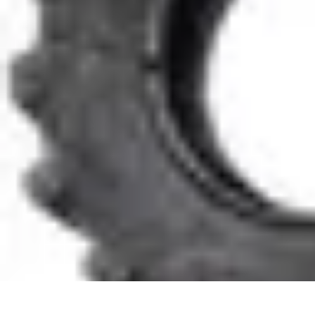
Écologie Bio
Alimentation Bio
Consommation responsable
Biodiversité
Jardinage Bi
Écologie Bio