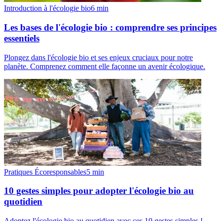
Introduction à l'écologie bio
6
min
Les bases de l'écologie bio : comprendre ses principes
essentiels
Plongez dans l'écologie bio et ses enjeux cruciaux pour notre
planète. Comprenez comment elle façonne un avenir écologique.
Pratiques Écoresponsables
5
min
10 gestes simples pour adopter l'écologie bio au
quotidien
Adoptez l'écologie bio au quotidien avec ces 10 gestes simples !