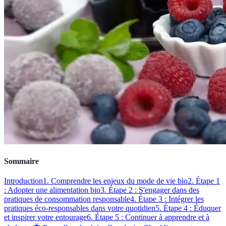
Sommaire
Introduction
1. Comprendre les enjeux du mode de vie bio
2. Étape 1
: Adopter une alimentation bio
3. Étape 2 : S'engager dans des
pratiques de consommation responsable
4. Étape 3 : Intégrer les
pratiques éco-responsables dans votre quotidien
5. Étape 4 : Éduquer
et inspirer votre entourage
6. Étape 5 : Continuer à apprendre et à