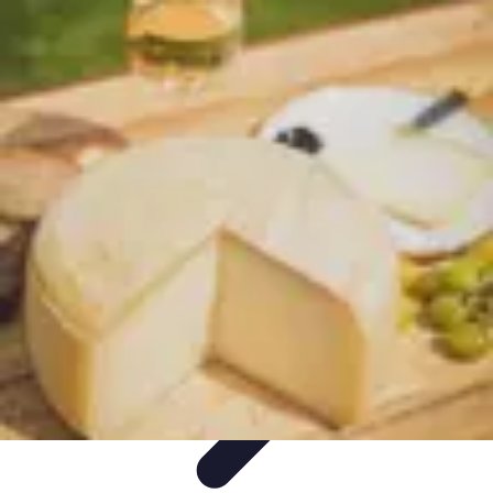
Écologie Bio
Alimentation Bio
Consommation responsable
Biodiversité
Jardinage
Bio
Santé et Environnement
Écologie Bio