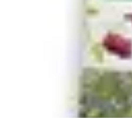
Écologie Bio
Alimentation Bio
Consommation responsable
Biodiversité
Jardinage Bi
Écologie Bio