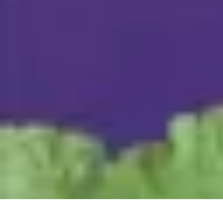
Écologie Bio
Alimentation Bio
Consommation responsable
Biodiversité
Jardinage Bi
Écologie Bio