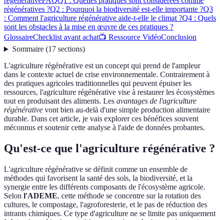
régénérative
FAQ
Q1 : Quelles pratiques sont considérées comme
régénératives ?
Q2 : Pourquoi la biodiversité est-elle importante ?
Q3
: Comment l'agriculture régénérative aide-t-elle le climat ?
Q4 : Quels
sont les obstacles à la mise en œuvre de ces pratiques ?
Glossaire
Checklist avant achat
📺 Ressource Vidéo
Conclusion
Sommaire
(
17
sections
)
L'agriculture régénérative est un concept qui prend de l'ampleur
dans le contexte actuel de crise environnementale. Contrairement à
des pratiques agricoles traditionnelles qui peuvent épuiser les
ressources, l'agriculture régénérative vise à restaurer les écosystèmes
tout en produisant des aliments. Les
avantages de l'agriculture
régénérative
vont bien au-delà d'une simple production alimentaire
durable. Dans cet article, je vais explorer ces bénéfices souvent
méconnus et soutenir cette analyse à l'aide de données probantes.
Qu'est-ce que l'agriculture régénérative ?
L'agriculture régénérative se définit comme un ensemble de
méthodes qui favorisent la santé des sols, la biodiversité, et la
synergie entre les différents composants de l'écosystème agricole.
Selon
l'ADEME
, cette méthode se concentre sur la rotation des
cultures, le compostage, l'agroforesterie, et le pas de réduction des
intrants chimiques. Ce type d'agriculture ne se limite pas uniquement