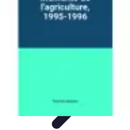
Écologie Bio
Alimentation Bio
Consommation responsable
Biodiversité
Jardinage
Bio
Santé et Environnement
Écologie Bio