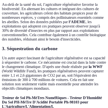
Au-delà de la santé du sol, l’agriculture régénérative favorise la
biodiversité. En alternant les cultures et intégrant des cultures de
couverture, les agriculteurs créent des habitats propices pour de
nombreuses espèces, y compris des pollinisateurs essentiels comme
les abeilles. Selon des données publiées par
l’ADEME
, les
exploitations qui adoptent ces pratiques peuvent observer jusqu'à
30% de diversité d'insectes en plus par rapport aux exploitations
conventionnelles. Cela contribue également à un contrôle biologique
des nuisibles, réduisant ainsi le besoin d'insecticides.
3. Séquestration du carbone
Un autre aspect fascinant de l'agriculture régénérative est sa capacité
à séquestrer le carbone. Ce mécanisme est crucial dans la lutte contre
le changement climatique. D'après une étude réalisée par
la WWF
(World Wildlife Fund), les pratiques régénératives peuvent capturer
entre 1,1 et 2,6 gigatonnes de CO2 par an, soit l'équivalent des
émissions de 300 à 700 millions de voitures. Cela en fait une
solution non seulement viable mais essentielle pour atteindre les
objectifs climatiques mondiaux.
Testeur de Sol Ph-MèTres NuméRiques - Testeur D'Humidité
Du Sol PH-MèTre D'Acidité Portable Ph-98103 pour
L'Agriculture/L'Alimentation/L