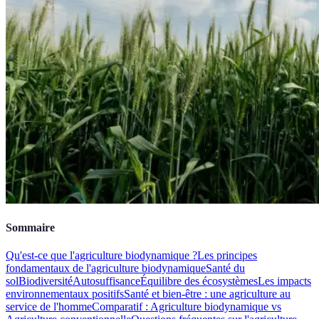
Sommaire
Qu'est-ce que l'agriculture biodynamique ?
Les principes
fondamentaux de l'agriculture biodynamique
Santé du
sol
Biodiversité
Autosuffisance
Équilibre des écosystèmes
Les impacts
environnementaux positifs
Santé et bien-être : une agriculture au
service de l'homme
Comparatif : Agriculture biodynamique vs