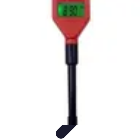
Écologie Bio
Alimentation Bio
Consommation responsable
Biodiversité
Jardinage
Bio
Santé et Environnement
Écologie Bio