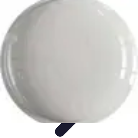
Écologie Bio
Alimentation Bio
Consommation responsable
Biodiversité
Jardinage
Bio
Santé et Environnement
Écologie Bio