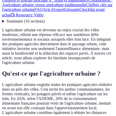
compost et engrais bio
Étape 4 : Soins et maintenance
Comparaison :
Agriculture urbaine versus agriculture traditionnelle
Chiffres clés sur
l'agriculture urbaine
FAQ
Avis d'expert
Glossaire
Checklist avant
achat
📺 Ressource Vidéo
Sommaire
(
16
sections
)
L'agriculture urbaine est devenue un enjeu crucial des villes
modernes, offrant une réponse efficace aux nombreux défis
environnementaux et sociaux auxquels elles font face. En intégrant
des pratiques agricoles directement dans le paysage urbain, cette
initiative favorise non seulement l'autosuffisance alimentaire, mais
aussi la biodiversité et la réduction des espaces pavés. À travers cet
article, nous allons explorer les bienfaits insoupçonnés de
l'agriculture urbaine.
Qu'est-ce que l'agriculture urbaine ?
L'agriculture urbaine englobe toutes les pratiques agricoles réalisées
dans ou près des villes. Cela inclut les jardins communautaires, les
fermes verticales, les potagers privés et même l'agriculture sur les
toits. En 2026, selon l'ADEME, 20% de la consommation
alimentaire française pourrait venir de l'agriculture urbaine, mettant
en avant son rôle croissant dans l'approvisionnement local.
L'agriculture urbaine contribue également à réduire les distances