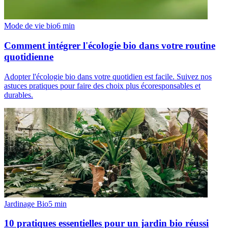
Mode de vie bio
6
min
Comment intégrer l'écologie bio dans votre routine
quotidienne
Adopter l'écologie bio dans votre quotidien est facile. Suivez nos
astuces pratiques pour faire des choix plus écoresponsables et
durables.
Jardinage Bio
5
min
10 pratiques essentielles pour un jardin bio réussi