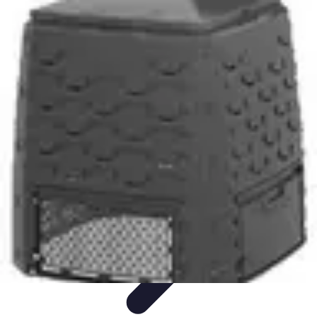
Écologie Bio
Alimentation Bio
Consommation responsable
Biodiversité
Jardinage
Bio
Santé et Environnement
Écologie Bio