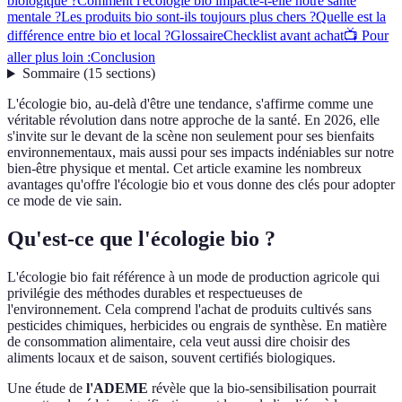
biologique ?
Comment l'écologie bio impacte-t-elle notre santé
mentale ?
Les produits bio sont-ils toujours plus chers ?
Quelle est la
différence entre bio et local ?
Glossaire
Checklist avant achat
📺 Pour
aller plus loin :
Conclusion
Sommaire
(
15
sections
)
L'écologie bio, au-delà d'être une tendance, s'affirme comme une
véritable révolution dans notre approche de la santé. En 2026, elle
s'invite sur le devant de la scène non seulement pour ses bienfaits
environnementaux, mais aussi pour ses impacts indéniables sur notre
bien-être physique et mental. Cet article examine les nombreux
avantages qu'offre l'écologie bio et vous donne des clés pour adopter
ce mode de vie sain.
Qu'est-ce que l'écologie bio ?
L'écologie bio fait référence à un mode de production agricole qui
privilégie des méthodes durables et respectueuses de
l'environnement. Cela comprend l'achat de produits cultivés sans
pesticides chimiques, herbicides ou engrais de synthèse. En matière
de consommation alimentaire, cela veut aussi dire choisir des
aliments locaux et de saison, souvent certifiés biologiques.
Une étude de
l'ADEME
révèle que la bio-sensibilisation pourrait