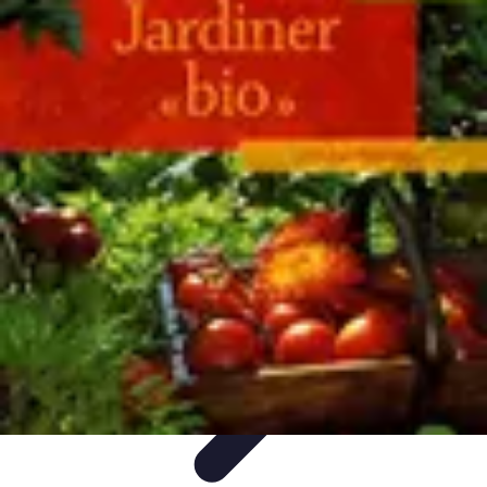
Écologie Bio
Alimentation Bio
Consommation responsable
Biodiversité
Jardinage
Bio
Santé et Environnement
Écologie Bio