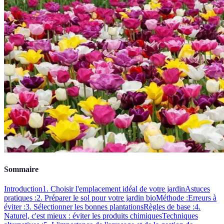
Sommaire
Introduction
1. Choisir l'emplacement idéal de votre jardin
Astuces
pratiques :
2. Préparer le sol pour votre jardin bio
Méthode :
Erreurs à
éviter :
3. Sélectionner les bonnes plantations
Règles de base :
4.
Naturel, c'est mieux : éviter les produits chimiques
Techniques