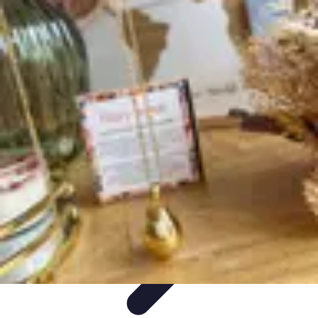
Écologie Bio
Alimentation Bio
Consommation responsable
Biodiversité
Jardinage
Bio
Santé et Environnement
Écologie Bio