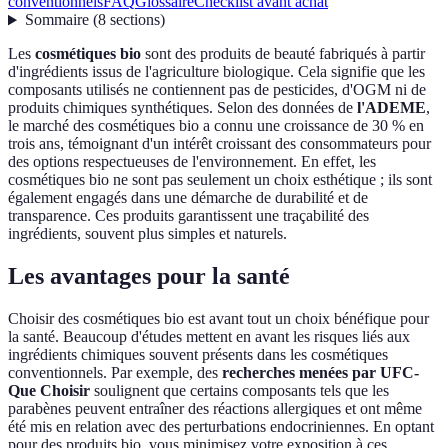
conventionnels
FAQ
Glossaire
Checklist avant achat
Sommaire
(
8
sections
)
Les
cosmétiques bio
sont des produits de beauté fabriqués à partir
d'ingrédients issus de l'agriculture biologique. Cela signifie que les
composants utilisés ne contiennent pas de pesticides, d'OGM ni de
produits chimiques synthétiques. Selon des données de
l'ADEME
,
le marché des cosmétiques bio a connu une croissance de 30 % en
trois ans, témoignant d'un intérêt croissant des consommateurs pour
des options respectueuses de l'environnement. En effet, les
cosmétiques bio ne sont pas seulement un choix esthétique ; ils sont
également engagés dans une démarche de durabilité et de
transparence. Ces produits garantissent une traçabilité des
ingrédients, souvent plus simples et naturels.
Les avantages pour la santé
Choisir des cosmétiques bio est avant tout un choix bénéfique pour
la santé. Beaucoup d'études mettent en avant les risques liés aux
ingrédients chimiques souvent présents dans les cosmétiques
conventionnels. Par exemple, des
recherches menées par UFC-
Que Choisir
soulignent que certains composants tels que les
parabènes peuvent entraîner des réactions allergiques et ont même
été mis en relation avec des perturbations endocriniennes. En optant
pour des produits bio, vous minimisez votre exposition à ces