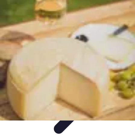
Écologie Bio
Alimentation Bio
Consommation responsable
Biodiversité
Jardinage
Bio
Santé et Environnement
Écologie Bio