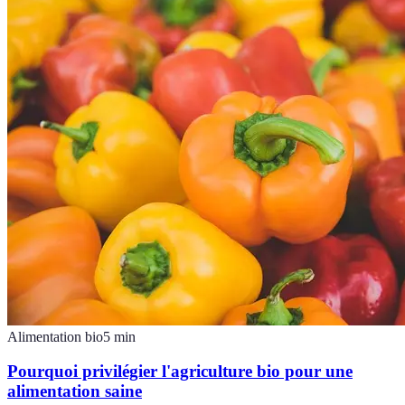
Alimentation bio
5
min
Pourquoi privilégier l'agriculture bio pour une
alimentation saine