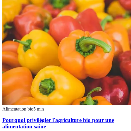
Alimentation bio
5
min
Pourquoi privilégier l'agriculture bio pour une
alimentation saine