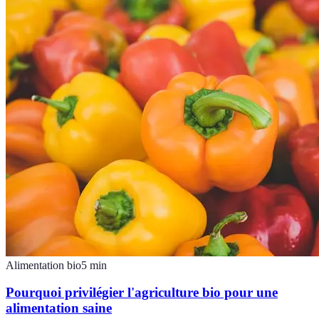
Alimentation bio
5
min
Pourquoi privilégier l'agriculture bio pour une
alimentation saine