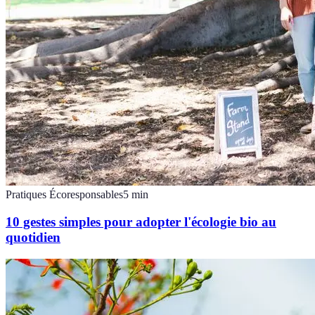
Pratiques Écoresponsables
5
min
10 gestes simples pour adopter l'écologie bio au
quotidien