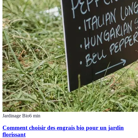
Jardinage Bio
6
min
Comment choisir des engrais bio pour un jardin
florissant